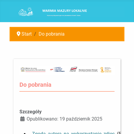
Start
Do pobrania
Do pobrania
Szczegóły
Opublikowano: 19 październik 2025
Zgoda_autora_na_wykorzystanie_zdjec
(543kB)