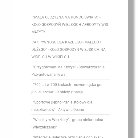
"MAŁA OJCZYZNA NA KOŃCU ŚWIATA" -
KOŁO GOSPODYŃ WIEJSKICH AFRODYTY WSI
MATYTY
"AKTYWNOŚĆ DLA KAŻDEGO - MAŁEGO I
DUŻEGO" - KOŁO GOSPODYŃ WIEJSKICH NA
WIDELCU W WIKIELCU
"Przygotowani na Kryzys" - Stowarzyszenie
Przygotowana Iława
"700 lat w 700 krokach - nowomiejska gra
jubileuszowa" - Kobiety z pasją
"Sportowe Dębno - tenis stołowy dla
mieszkańców" - Aktywne Dębno
"Wierzby w Wierzbicy" - grupa nieformalna
"Wierzbiczanki"
"Integracja Sołectwa przy cieple ogniska" -