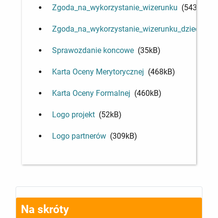
Zgoda_na_wykorzystanie_wizerunku
(543kB)
Zgoda_na_wykorzystanie_wizerunku_dziecka
(5
Sprawozdanie koncowe
(35kB)
Karta Oceny Merytorycznej
(468kB)
Karta Oceny Formalnej
(460kB)
Logo projekt
(52kB)
Logo partnerów
(309kB)
Na skróty