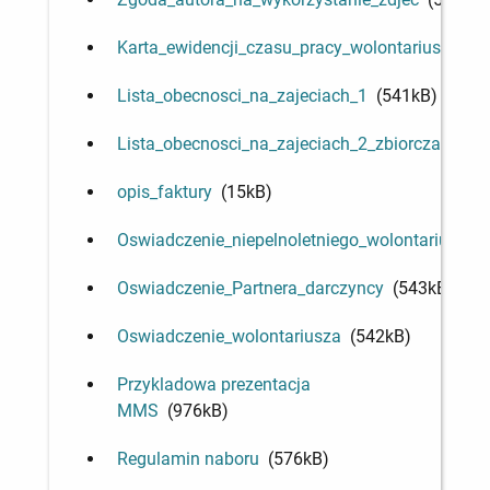
Karta_ewidencji_czasu_pracy_wolontariusza_w_
Lista_obecnosci_na_zajeciach_1
(541kB)
Lista_obecnosci_na_zajeciach_2_zbiorcza
(544
opis_faktury
(15kB)
Oswiadczenie_niepelnoletniego_wolontariusza
(
Oswiadczenie_Partnera_darczyncy
(543kB)
Oswiadczenie_wolontariusza
(542kB)
Przykladowa prezentacja
MMS
(976kB)
Regulamin naboru
(576kB)