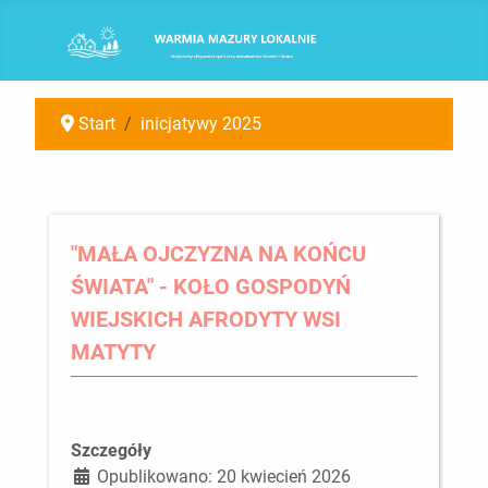
Start
inicjatywy 2025
"MAŁA OJCZYZNA NA KOŃCU
ŚWIATA" - KOŁO GOSPODYŃ
WIEJSKICH AFRODYTY WSI
MATYTY
Szczegóły
Opublikowano: 20 kwiecień 2026