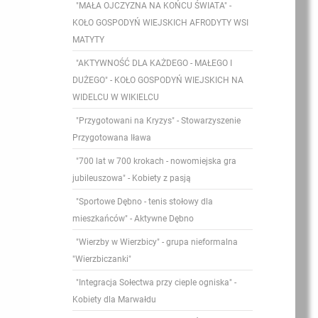
"MAŁA OJCZYZNA NA KOŃCU ŚWIATA" -
KOŁO GOSPODYŃ WIEJSKICH AFRODYTY WSI
MATYTY
"AKTYWNOŚĆ DLA KAŻDEGO - MAŁEGO I
DUŻEGO" - KOŁO GOSPODYŃ WIEJSKICH NA
WIDELCU W WIKIELCU
"Przygotowani na Kryzys" - Stowarzyszenie
Przygotowana Iława
"700 lat w 700 krokach - nowomiejska gra
jubileuszowa" - Kobiety z pasją
"Sportowe Dębno - tenis stołowy dla
mieszkańców" - Aktywne Dębno
"Wierzby w Wierzbicy" - grupa nieformalna
"Wierzbiczanki"
"Integracja Sołectwa przy cieple ogniska" -
Kobiety dla Marwałdu