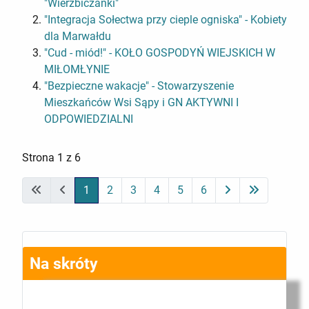
"Wierzbiczanki"
"Integracja Sołectwa przy cieple ogniska" - Kobiety
dla Marwałdu
"Cud - miód!" - KOŁO GOSPODYŃ WIEJSKICH W
MIŁOMŁYNIE
"Bezpieczne wakacje" - Stowarzyszenie
Mieszkańców Wsi Sąpy i GN AKTYWNI I
ODPOWIEDZIALNI
Strona 1 z 6
1
2
3
4
5
6
Na skróty